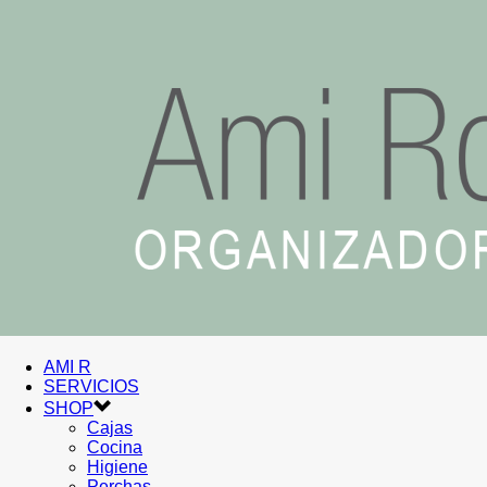
AMI R
SERVICIOS
SHOP
Cajas
Cocina
Higiene
Perchas